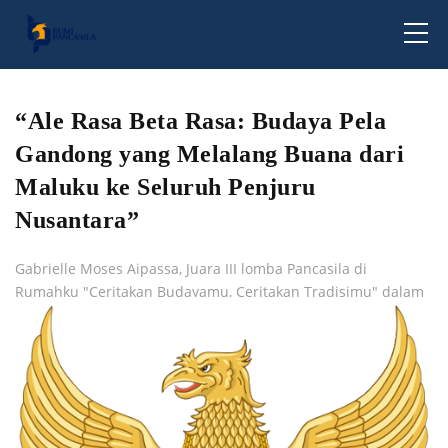
“Ale Rasa Beta Rasa: Budaya Pela
Gandong yang Melalang Buana dari
Maluku ke Seluruh Penjuru
Nusantara”
Gabrielle Moses Aipassa, Juara III lomba Pancasila di
Rumahku "Ceritakan Budayamu, Ceritakan Tradisimu" dalam
Kategori Tulisan