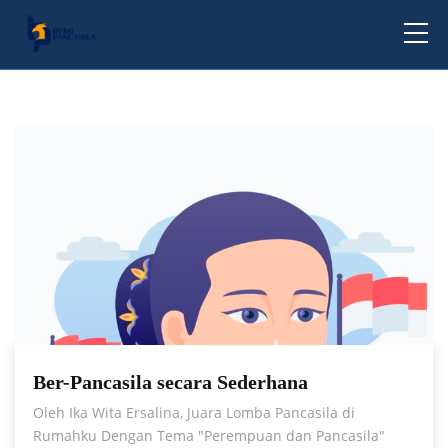
NARASI
Ber-Pancasila secara Sederhana
Oleh Ika Wita Ersalina, Juara Lomba Pancasila di
Rumahku Dengan Tema "Perempuan dan Pancasila"