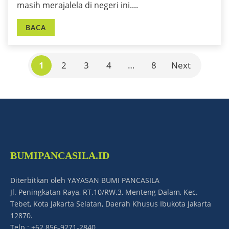
masih merajalela di negeri ini....
BACA
1
2
3
4
…
8
Next
BUMIPANCASILA.ID
Diterbitkan oleh YAYASAN BUMI PANCASILA
Jl. Peningkatan Raya, RT.10/RW.3, Menteng Dalam, Kec.
Tebet, Kota Jakarta Selatan, Daerah Khusus Ibukota Jakarta
12870.
Telp : +62 856-9271-2840